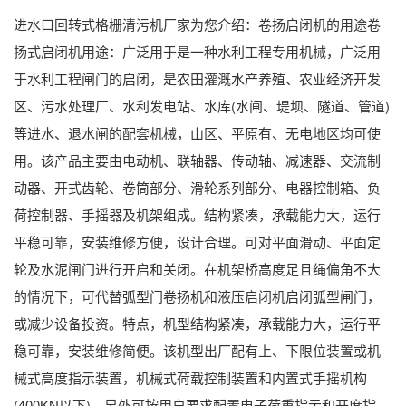
进水口回转式格栅清污机厂家为您介绍：卷扬启闭机的用途卷
扬式启闭机用途：广泛用于是一种水利工程专用机械，广泛用
于水利工程闸门的启闭，是农田灌溉水产养殖、农业经济开发
区、污水处理厂、水利发电站、水库(水闸、堤坝、隧道、管道)
等进水、退水闸的配套机械，山区、平原有、无电地区均可使
用。该产品主要由电动机、联轴器、传动轴、减速器、交流制
动器、开式齿轮、卷筒部分、滑轮系列部分、电器控制箱、负
荷控制器、手摇器及机架组成。结构紧凑，承载能力大，运行
平稳可靠，安装维修方便，设计合理。可对平面滑动、平面定
轮及水泥闸门进行开启和关闭。在机架桥高度足且绳偏角不大
的情况下，可代替弧型门卷扬机和液压启闭机启闭弧型闸门，
或减少设备投资。特点，机型结构紧凑，承载能力大，运行平
稳可靠，安装维修简便。该机型出厂配有上、下限位装置或机
械式高度指示装置，机械式荷载控制装置和内置式手摇机构
(400KN以下)，另外可按用户要求配置电子荷重指示和开度指