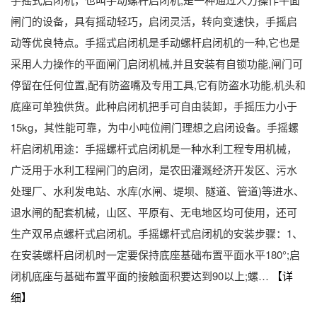
闸门的设备，具有摇动轻巧，启闭灵活，转向变速快，手摇启
动等优良特点。手摇式启闭机是手动螺杆启闭机的一种,它也是
采用人力操作的平面闸门启闭机械,并且安装有自锁功能,闸门可
停留在任何位置,配有防盗嘴及专用工具,它有防盗水功能,机头和
底座可单独供货。此种启闭机把手可自由装卸，手摇压力小于
15kg，其性能可靠，为中小吨位闸门理想之启闭设备。手摇螺
杆启闭机用途：手摇螺杆式启闭机是一种水利工程专用机械，
广泛用于水利工程闸门的启闭，是农田灌溉经济开发区、污水
处理厂、水利发电站、水库(水闸、堤坝、隧道、管道)等进水、
退水闸的配套机械，山区、平原有、无电地区均可使用，还可
生产双吊点螺杆式启闭机。手摇螺杆式启闭机的安装步骤：1、
在安装螺杆启闭机时一定要保持底座基础布置平面水平180°;启
闭机底座与基础布置平面的接触面积要达到90以上;螺…
【详
细】