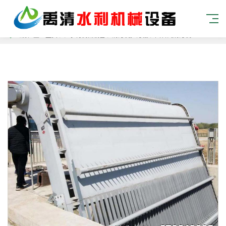
当前位置：
主页
> >
水利机械设备
>
清污机拦污栅
>
回转式清污机