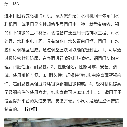
数：183
进水口回转式格栅清污机厂家为您介绍：水利机闸一体闸门水
利机闸一体闸门是多种规格型号闸门中一种，材质有铸铁，钢
的和不锈钢的三种材质，该设备广泛应用于给排水工程、污水
处理、水利水电工程。具有堵水止水装置由门框、闸门、止水
胶和可调模座组成。通过调整压块可以确保密封盖。1、可以通
过橡胶密封和防腐，在表面进行喷砂和热喷锌。钢闸门结构合
理，耐磨性强，耐腐蚀。2、性能强劲，性能可靠，安装、调
试、使用维护方便。3、耐久性：轻钢住宅结构由冷弯薄壁钢构
件、超耐腐蚀高强度冷轧镀锌钢加固钢构成。4、板材制造提高
了轻钢构件的使用寿命，结构寿命可达30年以上。5、适用于不
设置提升平台的渠道安装。安装方便。小尺寸是通过整体铸造
制造的。
【详细】