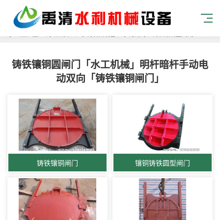
当前位置：
网站首页
> >
水利机械设备
>
水利闸门
>
铸铁镶铜圆闸门
铸铁镶铜圆闸门「水工机械」明杆暗杆手动电
动双向「铸铁镶铜闸门」
铸铁镶铜闸门
镶铜铸铁圆型闸门