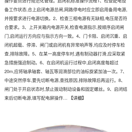
操作要点进行规范化管理。启闭机标准操作流程1、检查配电设
备工作状态,合上启闭电源总闸,网路停电时应立即启用备用电源,
并按要求进行电源切换。2、检查三相电源有无缺相,电压是否符
合要求。3、上开关箱内电源开关,检查电源指示,按顺序启闭闸
门,启闭运行方向应与指示方向一致。4、门卡阻、启闭沉重、启
闭机超载、停滞、闸门或启闭机有异常响声等,均应及时停车检
查,排除故障。5、在某一高度停车时,遇有制动器打滑,应采取紧
急措施强迫制动。6、在启闭机运行过程中,启闭高度每超过
20m,应将轴承轴套、轴瓦等润滑部位的油标旋紧加油一次。7、
中途突然停车,要先切断电源,查找原因,排除故障后再运行。8、
闸门处于开启状态时,禁止拨动制动设备和固定螺丝。9、启闭结
束后切断电源,填写配电屏操作…
【详细】