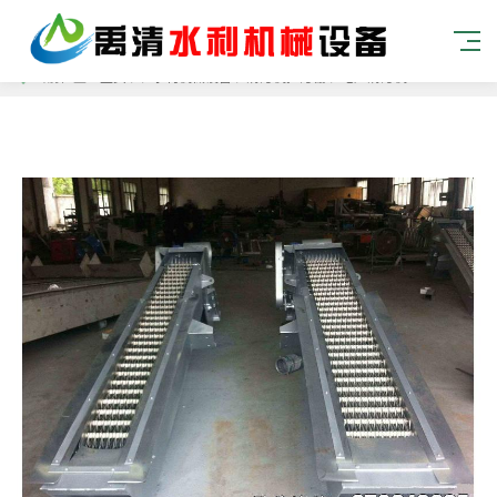
当前位置：
主页
> >
水利机械设备
>
清污机拦污栅
>
电厂清污机