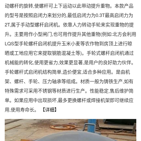
动螺杆的旋转,使螺杆可上下运动以此带动提升重物。本款产品
的型号是按照启闭力来划分的,最低启闭力为0.3T最高启闭力为
2T,属于手动型螺杆启闭机。依靠人力转动手轮来实现重物的提
升。主要用作小型闸门,也可用作提升其他重物(例如:北方会利用
LQS型手轮螺杆启闭机提升玉米小麦等农作物到房顶上进行晾
晒或工地应用它来提取钢筋混凝土等)。手轮式螺杆启闭机通过
机械能的转化,使用更省力,效果更显著,是用户的良好助力伙伴。
手轮螺杆式启闭机结构简单,造价便宜,适合多种应用。是由机
架、螺杆、手轮、压力轴承等组成。材质一般为铸铁生产,如有
特殊需求可采用不锈钢等材质进行生产。性能稳定,售后维护简
单。如果应用中出现损坏,最多更换螺杆或焊接机架即可继续应
用,使用寿命长。
【详细】