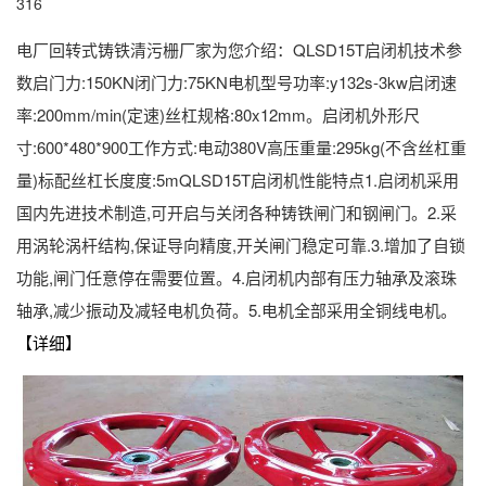
316
电厂回转式铸铁清污栅厂家为您介绍：QLSD15T启闭机技术参
数启门力:150KN闭门力:75KN电机型号功率:y132s-3kw启闭速
率:200mm/min(定速)丝杠规格:80x12mm。启闭机外形尺
寸:600*480*900工作方式:电动380V高压重量:295kg(不含丝杠重
量)标配丝杠长度度:5mQLSD15T启闭机性能特点1.启闭机采用
国内先进技术制造,可开启与关闭各种铸铁闸门和钢闸门。2.采
用涡轮涡杆结构,保证导向精度,开关闸门稳定可靠.3.增加了自锁
功能,闸门任意停在需要位置。4.启闭机内部有压力轴承及滚珠
轴承,减少振动及减轻电机负荷。5.电机全部采用全铜线电机。
【详细】