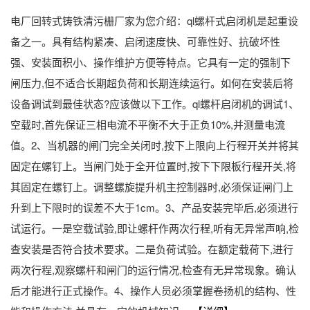
电厂回转式铸铁清污栅厂家为您介绍：ql螺杆式启闭机是起重设
备之一。具有结构紧凑、启闭速度快、可靠性好、抗破坏性
强、安装面积小、操作维护方便等特点。它具有一定的强制下
闸压力,但不适合长期超负荷和长期连续运行。如何在安装后将
设备调试到最佳状态?应该做以下工作。ql螺杆启闭机的调试1、
空载时,首先保证三相电流不平衡不大于正负10%,并测量电流
值。2、当机器的闸门完全关闭时,按下上限向上行程开关并将其
固定在螺钉上。当闸门处于全开位置时,按下下限板行程开关,将
其固定在螺钉上。调整螺旋提升机主控制器时,必须保证闸门上
升到上下限时的误差不大于1cm。3、产品安装完毕后,必须进行
试运行。一是空载试验,即让螺杆作两次行程,听有无异常声响,检
查安装是否符合技术要求。二是负荷试验。在额定载荷下,进行
两次行程,观察螺杆和闸门的运行情况,检查有无异常现象。确认
后才能进行正式操作。4、操作人员必须掌握卷扬机的结构、性