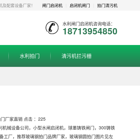
机及配套设备厂家！
闸门启闭机
|
启闭机闸门
|
拍门清污机
水利闸门启闭机咨询电话：
18713954850
水利拍门
清污机拦污栅
钢拍门厂家直销 点击 ：225
利机械设备公司，小型水闸启闭机，球墨铸铁闸门，300铸铁
设备工厂，推荐玻璃钢拍门品牌厂家，玻璃钢圆拍门图片见左