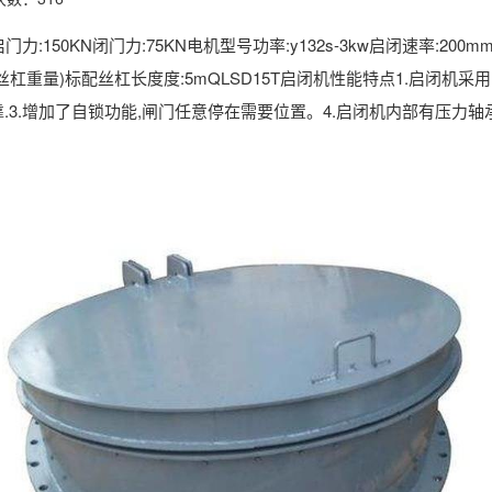
50KN闭门力:75KN电机型号功率:y132s-3kw启闭速率:200mm
5kg(不含丝杠重量)标配丝杠长度度:5mQLSD15T启闭机性能特点1.
靠.3.增加了自锁功能,闸门任意停在需要位置。4.启闭机内部有压力