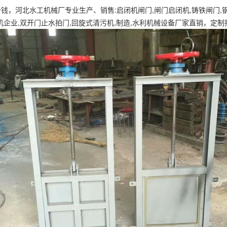
，河北水工机械厂专业生产、销售:启闭机闸门,闸门启闭机,铸铁闸门,钢制
企业,双开门止水拍门,回旋式清污机,制造,水利机械设备厂家直销，定制批