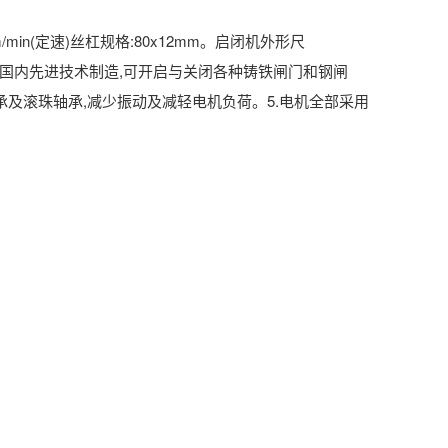
/min(定速)丝杠规格:80x12mm。启闭机外形尺
启闭机采用国内先进技术制造,可开启与关闭各种铸铁闸门和钢闸
轴承及滚珠轴承,减少振动及减轻电机负荷。5.电机全部采用