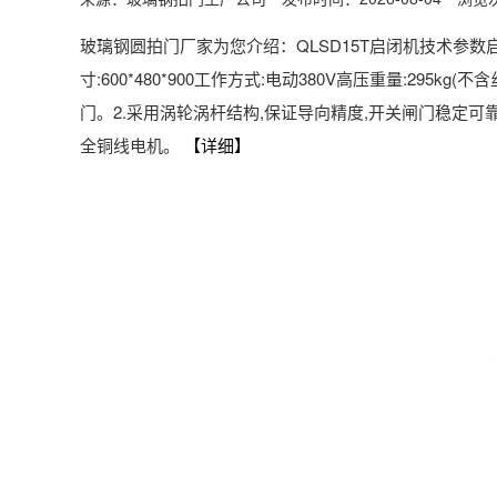
玻璃钢圆拍门厂家为您介绍：QLSD15T启闭机技术参数启门力:1
寸:600*480*900工作方式:电动380V高压重量:29
门。2.采用涡轮涡杆结构,保证导向精度,开关闸门稳定可
全铜线电机。
【详细】