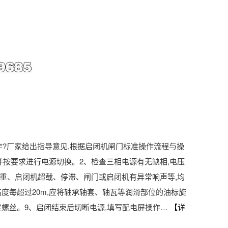
?厂家给出指导意见,根据启闭机闸门标准操作流程与操
并按要求进行电源切换。2、检查三相电源有无缺相,电压
沉重、启闭机超载、停滞、闸门或启闭机有异常响声等,均
高度每超过20m,应将轴承轴套、轴瓦等润滑部位的油标旋
定螺丝。9、启闭结束后切断电源,填写配电屏操作…
【详