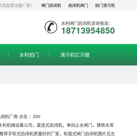
机及配套设备厂家！
闸门启闭机
|
启闭机闸门
|
拍门清污机
水利闸门启闭机咨询电话：
18713954850
水利拍门
清污机拦污栅
式启闭机厂商 点击 ：200
水利机械设备公司，直连式启闭机，单向止水闸门，铸铁水库
，推荐手轮式启闭机质量好的厂家，轮盘式闸门启闭机图片见左