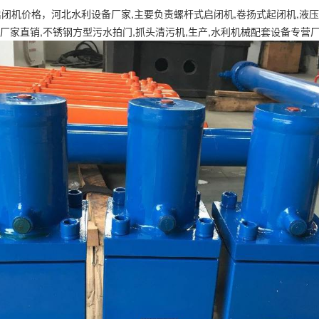
机价格，河北水利设备厂家,主要负责螺杆式启闭机,卷扬式起闭机,液压
机厂家直销,不锈钢方型污水拍门,抓头清污机,生产,水利机械配套设备专营