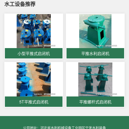
水工设备推荐
小型平推式启闭机
平推水利启闭机
5T平推式启闭机
平推螺杆式启闭机
公司地址：河北省水利机械设备工业园区宁发水利装备