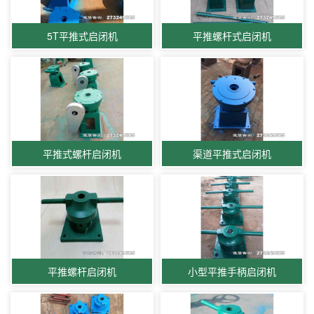
5T平推式启闭机
平推螺杆式启闭机
平推式螺杆启闭机
渠道平推式启闭机
平推螺杆启闭机
小型平推手柄启闭机