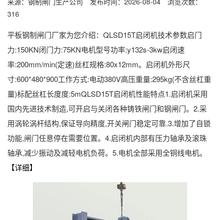
来源：钢制闸门生产公司 发布时间：2026-08-04 浏览次数：
316
平板钢制闸门厂家为您介绍：QLSD15T启闭机技术参数启门
力:150KN闭门力:75KN电机型号功率:y132s-3kw启闭速
率:200mm/min(定速)丝杠规格:80x12mm。启闭机外形尺
寸:600*480*900工作方式:电动380V高压重量:295kg(不含丝杠重
量)标配丝杠长度度:5mQLSD15T启闭机性能特点1.启闭机采用
国内先进技术制造,可开启与关闭各种铸铁闸门和钢闸门。2.采
用涡轮涡杆结构,保证导向精度,开关闸门稳定可靠.3.增加了自锁
功能,闸门任意停在需要位置。4.启闭机内部有压力轴承及滚珠
轴承,减少振动及减轻电机负荷。5.电机全部采用全铜线电机。
【详细】