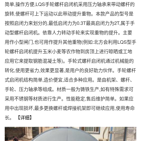
简单,操作方便,LQS手轮螺杆启闭机采用压力轴承来带动螺杆的
旋转,使螺杆可上下运动以此带动提升重物。本款产品的型号是
按照启闭力来划分的,最低启闭力为0.3T最高启闭力为2T,属于手
动型螺杆启闭机。依靠人力转动手轮来实现重物的提升。主要
用作小型闸门,也可用作提升其他重物(例如:北方会利用LQS型手
轮螺杆启闭机提升玉米小麦等农作物到房顶上进行晾晒或工地
应用它来提取钢筋混凝土等)。手轮式螺杆启闭机通过机械能的
转化,使用更省力,效果更显著,是用户的良好助力伙伴。手轮螺杆
式启闭机结构简单,造价便宜,适合多种应用。是由机架、螺杆、
手轮、压力轴承等组成。材质一般为铸铁生产,如有特殊需求可
采用不锈钢等材质进行生产。性能稳定,售后维护简单。如果应
用中出现损坏,最多更换螺杆或焊接机架即可继续应用,使用寿命
长。
【详细】