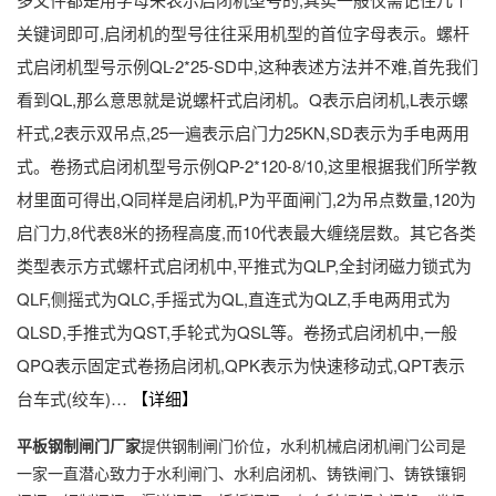
关键词即可,启闭机的型号往往采用机型的首位字母表示。螺杆
式启闭机型号示例QL-2*25-SD中,这种表述方法并不难,首先我们
看到QL,那么意思就是说螺杆式启闭机。Q表示启闭机,L表示螺
杆式,2表示双吊点,25一遍表示启门力25KN,SD表示为手电两用
式。卷扬式启闭机型号示例QP-2*120-8/10,这里根据我们所学教
材里面可得出,Q同样是启闭机,P为平面闸门,2为吊点数量,120为
启门力,8代表8米的扬程高度,而10代表最大缠绕层数。其它各类
类型表示方式螺杆式启闭机中,平推式为QLP,全封闭磁力锁式为
QLF,侧摇式为QLC,手摇式为QL,直连式为QLZ,手电两用式为
QLSD,手推式为QST,手轮式为QSL等。卷扬式启闭机中,一般
QPQ表示固定式卷扬启闭机,QPK表示为快速移动式,QPT表示
台车式(绞车)…
【详细】
平板钢制闸门厂家
提供钢制闸门价位，水利机械启闭机闸门公司是
一家一直潜心致力于水利闸门、水利启闭机、铸铁闸门、铸铁镶铜