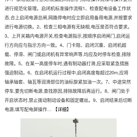
进行规范化管理。启闭机标准操作流程1、检查配电设备工作状
态,合上启闭电源总闸,网路停电时应立即启用备用电源,并按要求
进行电源切换。2、检查三相电源有无缺相,电压是否符合要求。
3、上开关箱内电源开关,检查电源指示,按顺序启闭闸门,启闭运
行方向应与指示方向一致。4、门卡阻、启闭沉重、启闭机超
载、停滞、闸门或启闭机有异常响声等,均应及时停车检查,排除
故障。5、在某一高度停车时,遇有制动器打滑,应采取紧急措施
强迫制动。6、在启闭机运行过程中,启闭高度每超过20m,应将
轴承轴套、轴瓦等润滑部位的油标旋紧加油一次。7、中途突然
停车,要先切断电源,查找原因,排除故障后再运行。8、闸门处于
开启状态时,禁止拨动制动设备和固定螺丝。9、启闭结束后切断
电源,填写配电屏操作…
【详细】