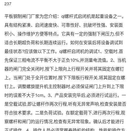
237
平板钢制闸门厂家为您介绍：ql螺杆式启闭机是起重设备之一。
具有结构紧凑、启闭速度快、可靠性好、抗破坏性强、安装面
积小、操作维护方便等特点。它具有一定的强制下闸压力,但不
适合长期超负荷和长期连续运行。如何在安装后将设备调试到
最佳状态?应该做以下工作。ql螺杆启闭机的调试1、空载时,首
先保证三相电流不平衡不大于正负10%,并测量电流值。2、当机
器的闸门完全关闭时,按下上限向上行程开关并将其固定在螺钉
上。当闸门处于全开位置时,按下下限板行程开关,将其固定在螺
钉上。调整螺旋提升机主控制器时,必须保证闸门上升到上下限
时的误差不大于1cm。3、产品安装完毕后,必须进行试运行。一
是空载试验,即让螺杆作两次行程,听有无异常声响,检查安装是否
符合技术要求。二是负荷试验。在额定载荷下,进行两次行程,观
察螺杆和闸门的运行情况,检查有无异常现象。确认后才能进行
正式操作。4、操作人员必须掌握卷扬机的结构、性能和操作方